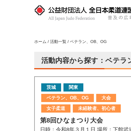
Skip
to
content
全日本柔道連盟 普及の広場
ホーム
/
活動一覧
/
ベテラン、OB、OG
活動内容から探す：ベテラン
茨城
関東
ベテラン、OB、OG
大会
女子柔道
未経験者、初心者
第8回ひなまつり大会
日時：令和8年３月１日 場所：下館武