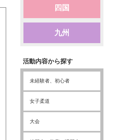
四国
九州
活動内容から探す
未経験者、初心者
女子柔道
日
大会