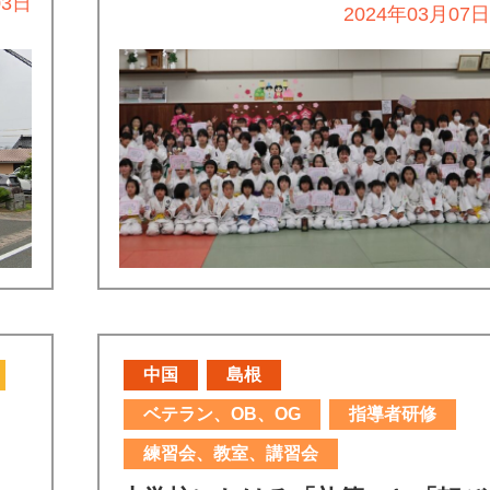
03日
2024年03月07
中国
島根
ベテラン、OB、OG
指導者研修
練習会、教室、講習会