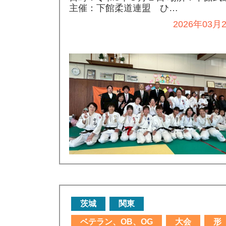
主催：下館柔道連盟 ひ…
2026年03月
茨城
関東
ベテラン、OB、OG
大会
形