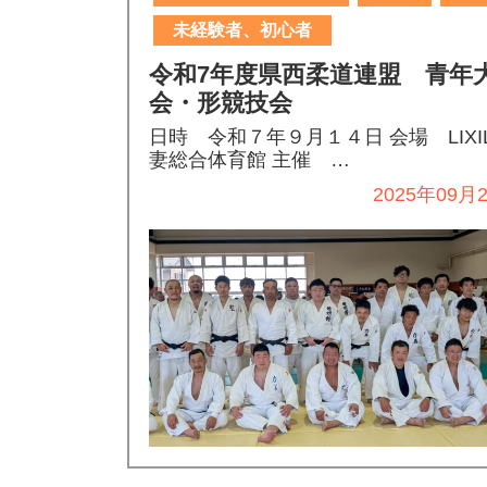
未経験者、初心者
令和7年度県西柔道連盟 青年
会・形競技会
日時 令和７年９月１４日 会場 LIXI
妻総合体育館 主催 …
2025年09月