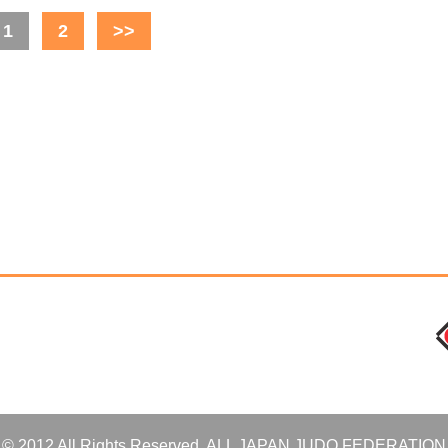
1
2
>>
© 2012 All Rights Reserved. ALL JAPAN JUDO FEDERATION