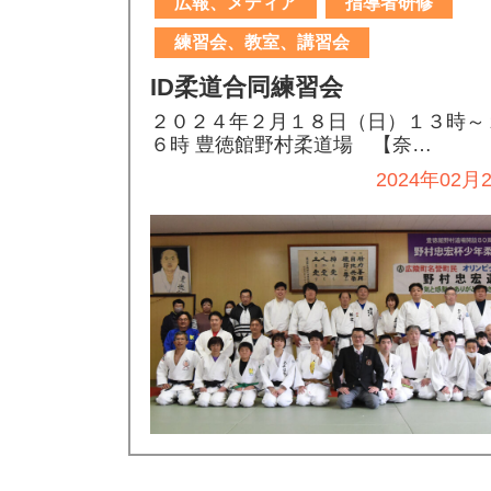
広報、メディア
指導者研修
練習会、教室、講習会
ID柔道合同練習会
２０２４年２月１８日（日）１３時～
６時 豊徳館野村柔道場 【奈…
2024年02月