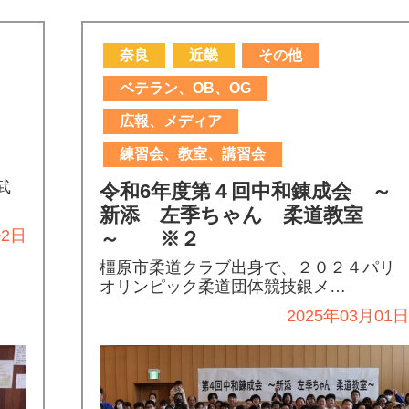
奈良
近畿
その他
ベテラン、OB、OG
広報、メディア
練習会、教室、講習会
武
令和6年度第４回中和錬成会 ～
新添 左季ちゃん 柔道教室
02日
～ ※２
橿原市柔道クラブ出身で、２０２４パリ
オリンピック柔道団体競技銀メ…
2025年03月01