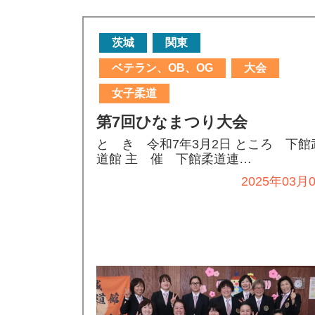
茨城
関東
ベテラン、OB、OG
大会
女子柔道
第7回ひなまつり大会
と き 令和7年3月2日 ところ 下館
道館 主 催 下館柔道連…
2025年03月