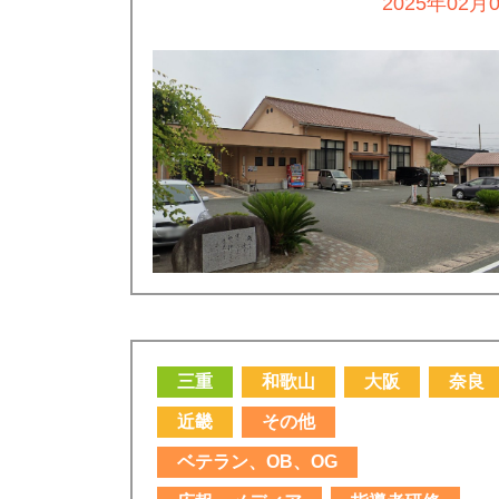
2025年02月
三重
和歌山
大阪
奈良
近畿
その他
ベテラン、OB、OG