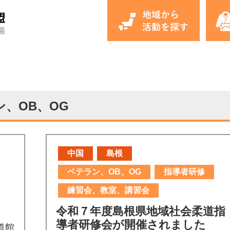
、OB、OG
中国
島根
ベテラン、OB、OG
指導者研修
練習会、教室、講習会
令和７年度島根県地域社会柔道指
導者研修会が開催されました
道館