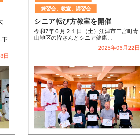
練習会、教室、講習会
大
シニア転び方教室を開催
令和7年６月２１日（土）江津市二宮町青
山地区の皆さんとシニア健康…
L下
2025年06月22
28日