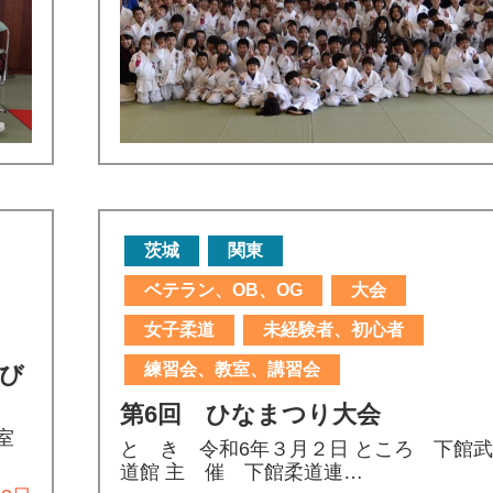
茨城
関東
ベテラン、OB、OG
大会
女子柔道
未経験者、初心者
練習会、教室、講習会
び
第6回 ひなまつり大会
室
と き 令和6年３月２日 ところ 下館武
道館 主 催 下館柔道連…