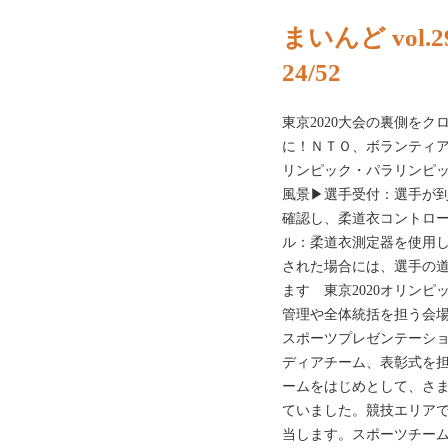
まいんど vol.
24/52
東京2020大会の裏側を
に！ＮＴＯ、ボランティ
リンピック・パラリンピ
風景▶選手受付：選手が
確認し、柔道衣コントロ
ル：柔道衣測定器を使用
された場合には、選手の
ます 東京2020オリン
管理や全体統括を担う会
スポーツプレゼンテーシ
ディアチーム、表彰式を
ームをはじめとして、さ
ていました。競技エリア
当します。スポーツチー