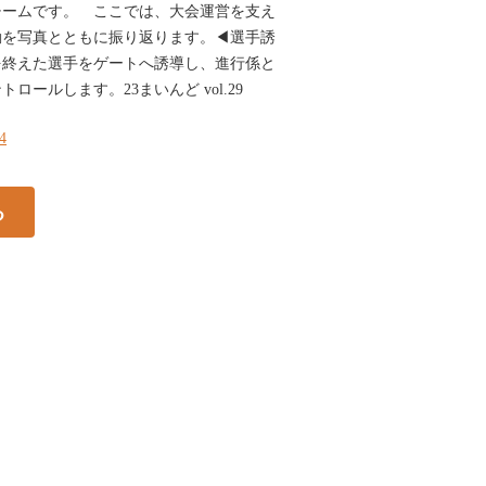
チームです。 ここでは、大会運営を支え
動を写真とともに振り返ります。◀選手誘
を終えた選手をゲートへ誘導し、進行係と
ールします。23まいんど vol.29
24
る