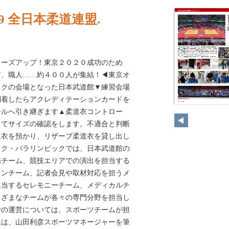
29 全日本柔道連盟.
クローズアップ！東京２０２０成功のため
ア、職人……約４００人が集結！◀東京オ
ックの会場となった日本武道館▼練習会場
到着したらアクレディテーションカードを
ールへ引き継ぎます▲柔道衣コントロー
してサイズの確認をします。不適合と判断
道衣を預かり、リザーブ柔道衣を貸し出し
ピック・パラリンピックでは、日本武道館の
場チーム、競技エリアでの演出を担当する
ョンチーム、記者会見や取材対応を担うメ
担当するセレモニーチーム、メディカルチ
まざまなチームが各々の専門分野を担当し
での運営については、スポーツチームが担
ムは、山田利彦スポーツマネージャーを筆