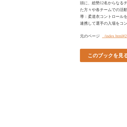
頭に、総勢12名からなる
た方々や各チームでの活
導：柔道衣コントロール
連携して選手の入場をコントロ
元のページ
../index.html#
このブックを見