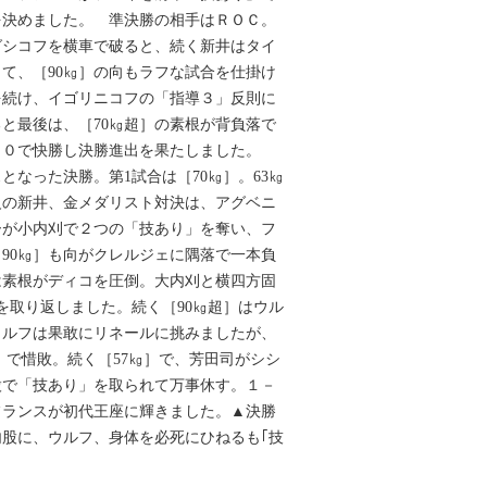
を決めました。 準決勝の相手はＲＯＣ。
グシコフを横車で破ると、続く新井はタイ
て、［90㎏］の向もラフな試合を仕掛け
を続け、イゴリニコフの「指導３」反則に
と最後は、［70㎏超］の素根が背負落で
－０で快勝し決勝進出を果たしました。
となった決勝。第1試合は［70㎏］。63㎏
級の新井、金メダリスト対決は、アグベニ
ーが小内刈で２つの「技あり」を奪い、フ
90㎏］も向がクレルジェに隅落で一本負
は素根がディコを圧倒。大内刈と横四方固
を取り返しました。続く［90㎏超］はウル
ウルフは果敢にリネールに挑みましたが、
」で惜敗。続く［57㎏］で、芳田司がシシ
股で「技あり」を取られて万事休す。１－
フランスが初代王座に輝きました。▲決勝
股に、ウルフ、身体を必死にひねるも｢技