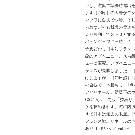
下し、逆転で準決勝進出
まず［73㎏］の大野がモ
マゾワに合技で快勝。そし
られながらも我慢の柔道
より勝利して３－０とする
バビンツェワに圧勝。４
予想どおり日本対フランス
級のアグベニュー、70㎏
ューに軍配。アグベニュ
ランスが先勝しました。［
けしますが、［70㎏超］
の合技で一本勝ちし、1点
フとリネール。階級下の
GSに入り、内股「技あり
ケを攻めきれず、逆に内
４で日本は無念の敗退。
フランス戦。リネールの内
あり｣13まいんど vol.29