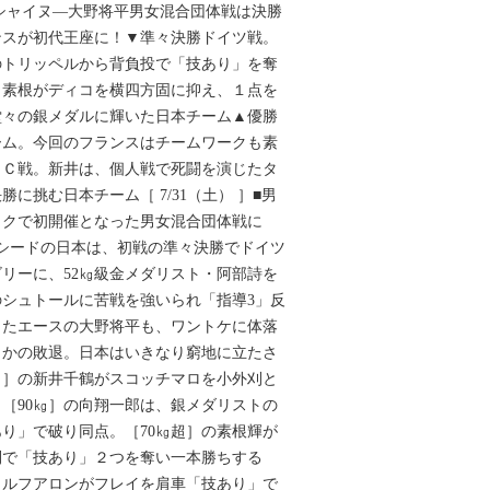
Ｇ.シャイヌ―大野将平男女混合団体戦は決勝
ンスが初代王座に！▼準々決勝ドイツ戦。
トのトリッペルから背負投で「技あり」を奪
。素根がディコを横四方固に抑え、１点を
堂々の銀メダルに輝いた日本チーム▲優勝
ーム。今回のフランスはチームワークも素
ＯＣ戦。新井は、個人戦で死闘を演じたタ
に挑む日本チーム［ 7/31（土） ］■男
ックで初開催となった男女混合団体戦に
1シードの日本は、初戦の準々決勝でドイツ
ゴリーに、52㎏級金メダリスト・阿部詩を
シュトールに苦戦を強いられ「指導3」反
したエースの大野将平も、ワントケに体落
さかの敗退。日本はいきなり窮地に立たさ
㎏］の新井千鶴がスコッチマロを小外刈と
［90㎏］の向翔一郎は、銀メダリストの
り」で破り同点。［70㎏超］の素根輝が
刈で「技あり」２つを奪い一本勝ちする
ウルフアロンがフレイを肩車「技あり」で