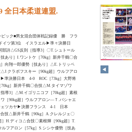
29 全日本柔道連盟.
0オリンピック■男女混合団体戦記録優 勝 フラ
ドイツ第3位 イスラエル▶準々決勝日
］阿部詩△GS反則［指導3］〇T.シュトール
［技あり］I.ワントケ［70kg］新井千鶴〇合
kg］向翔一郎優勢［技あり］△E.トリッペ
技△J.クラボフスキー［90kg超］ウルフアロ
▶準決勝日本 4-0 ROC［73kg］大野将
70kg］新井千鶴〇合技△M.タイマゾワ
［指導3］△M.イゴリニコフ［70kg超］素根
ワ［90kg超］ウルフアロン―Ｔ.バシャエ
メジェツカヤ▶決勝フランス 4-1 日本
〇合技△新井千鶴［90kg］A.クレルジェ〇
超］H.ディコ△合技〇素根輝［90kg超］T.
ルフアロン［57kg］S.シシケ優勢［技あ