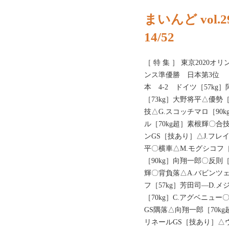
まいんど vol.
14/52
［ 特 集 ］ 東京202
ンス準優勝 日本第3位 
本 4-2 ドイツ［57kg
［73kg］大野将平△優勢
技△G.スコッチマロ［90
ル［70kg超］素根輝〇合
ンGS［技あり］△J.フレイ
平〇横車△M.モグシコフ［
［90kg］向翔一郎〇反則
輝〇背負落△A.バビンツェ
フ［57kg］芳田司―D.
［70kg］C.アグベニュー
GS隅落△向翔一郎［70kg
リネールGS［技あり］△ウ