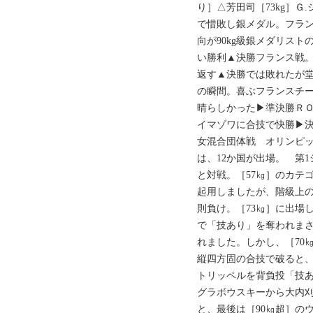
り］△芳田司［73kg］
で惜敗し銀メダル。フラ
向が90kg級銀メダリス
い勝利▲決勝フランス戦
返す▲決勝では敗れたが
の瞬間。喜ぶフランスチ
晴らしかった▶準決勝Ｒ
イマゾワに合技で快勝▶決勝
女混合団体戦 オリンピ
は、12か国が出場。 第
と対戦。［57㎏］のカテ
起用しましたが、階級上の
則負け。［73㎏］に出場
で「技あり」を奪われま
れました。しかし、［70
縦四方固の合技で破ると、
トリッペルを背負投「技あ
グラボウスキーから大内
と、最後は［90㎏超］の