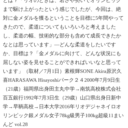
とは？「リオのときは、若さや勢いでオリンピック
まで駆け上がったという感じでしたが、今回は、絶
対に金メダルを獲るということを目標に5年間やって
きたので、柔道についてもいろいろと考えました
し、柔道の幅、技術的な部分も含めて成長できたか
なとは思っています」―どんな柔道をしたいです
か、目標は？「金メダルに向けて、どんな状況にも
屈しない姿を見せることができればいいなと思って
います」（取材／7月1日）素根輝SONE Akira原沢久
喜HARASAWA Hisayoshiパーク２４2000年7月9日生
（21歳）福岡県出身田主丸中学→南筑高校株式会社
百五銀行1992年7月3日生（29歳）山口県出身日新中
学→早鞆高校→日本大学2016年リオデジャネイロオ
リンピック銀メダル女子78kg級男子100kg超級11まい
んど vol.28